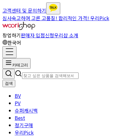
고객센터 및 문의하기
심사숙고하며 고른 고품질! 합리적인 가격! 우리Pick
창업하기
판매자 입점신청
우리샵 소개
한국어
카테고리
검색
BV
PV
슈퍼캐시백
Best
정기구매
우리Pick